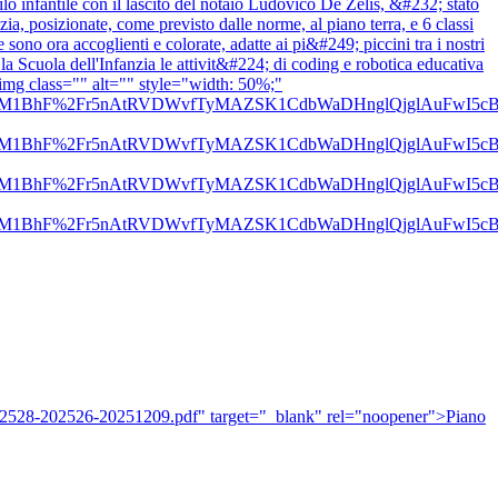
infantile con il lascito del notaio Ludovico De Zelis, &#232; stato
ia, posizionate, come previsto dalle norme, al piano terra, e 6 classi
no ora accoglienti e colorate, adatte ai pi&#249; piccini tra i nostri
a Scuola dell'Infanzia le attivit&#224; di coding e robotica educativa
><img class="" alt="" style="width: 50%;"
Vc8aOi3ns2htM1BhF%2Fr5nAtRVDWvfTyMAZSK1CdbWaDHnglQjg
Vc8aOi3ns2htM1BhF%2Fr5nAtRVDWvfTyMAZSK1CdbWaDHnglQjg
Vc8aOi3ns2htM1BhF%2Fr5nAtRVDWvfTyMAZSK1CdbWaDHnglQjg
Vc8aOi3ns2htM1BhF%2Fr5nAtRVDWvfTyMAZSK1CdbWaDHnglQjg
02528-202526-20251209.pdf" target="_blank" rel="noopener">Piano