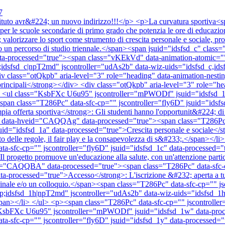
7
 istituto avr&#224; un nuovo indirizzo!!!</p> <p>La curvatura sport
er le scuole secondarie di primo grado che potenzia le ore di educazion
izzare lo sport come strumento di crescita personale e sociale, promu
rso un percorso di studio triennale.</span><span jsuid="idsfsd_c" cl
" data-processed="true"><span class="vKEkVd" data-animation-atomic
;idsfsd_c|npT2md" jscontroller="udAs2b" data-wiz-uids="idsfsd_c,id
class="otQkpb" aria-level="3" role="heading" data-animation-nesting
 principali</strong></div> <div class="otQkpb" aria-level="3" role="h
v> <ul class="KsbFXc U6u95" jscontroller="mPWODf" jsuid="idsfsd_1
n class="T286Pc" data-sfc-cp="" jscontroller="fly6D" jsuid="idsfs
offerta sportiva</strong>: Gli studenti hanno l'opportunit&#224; di pr
18" data-hveid="CAQQAg" data-processed="true"><span class="T286Pc" 
d="idsfsd_1a" data-processed="true">Crescita personale e sociale</st
to delle regole, il fair play e la consapevolezza di s&#233;.</span></l
sfc-cp="" jscontroller="fly6D" jsuid="idsfsd_1c" data-processed="
progetto promuove un'educazione alla salute, con un'attenzione particolare
id="CAQQBA" data-processed="true"><span class="T286Pc" data-sfc-cp
rocessed="true">Accesso</strong>: L'iscrizione &#232; aperta a tutti gl
titudinale e/o un colloquio.</span><span class="T286Pc" data-sfc-cp=""
mp;idsfsd_1h|npT2md" jscontroller="udAs2b" data-wiz-uids="idsfsd_1
pan></li> </ul> <p><span class="T286Pc" data-sfc-cp="" jscontroller
="KsbFXc U6u95" jscontroller="mPWODf" jsuid="idsfsd_1w" data-proces
sfc-cp="" jscontroller="fly6D" jsuid="idsfsd_1y" data-processed="