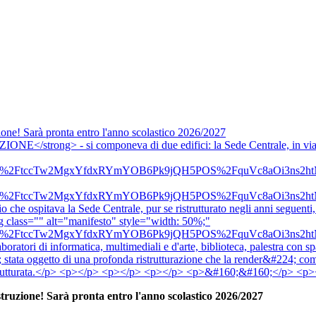
e! Sarà pronta entro l'anno scolastico 2026/2027
rong> - si componeva di due edifici: la Sede Centrale, in via Sa
17.png&amp;rs=%2FtccTw2MgxYfdxRYmYOB6Pk9jQH5POS%2Fqu
21.png&amp;rs=%2FtccTw2MgxYfdxRYmYOB6Pk9jQH5POS%2Fqu
io che ospitava la Sede Centrale, pur se ristrutturato negli anni seguent
<img class="" alt="manifesto" style="width: 50%;"
71.png&amp;rs=%2FtccTw2MgxYfdxRYmYOB6Pk9jQH5POS%2Fqu
atori di informatica, multimediali e d'arte, biblioteca, palestra con spal
 stata oggetto di una profonda ristrutturazione che la render&#224; co
ristrutturata.</p> <p></p> <p></p> <p></p> <p>&#160;&#160;</p> <p
uzione! Sarà pronta entro l'anno scolastico 2026/2027