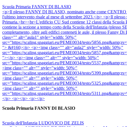
Scuola Primaria FANNY DI BLASIO
<p>Il plesso FANNY DI BLASIO, nominato anche come CENTRO URBANO
l'ultimo intervento risale al mese di settembre 2023.</p> <p>Il pless
Primaria.<br><br>L'edificio CU Sud contiene 12 classi della Scuola P
contiene la sezione a tempo corto della Scuola dell'Infanzia (pless
completamento, oltre agli edifici conteneti le aule, il plesso Fanny D
class="" alt="aula1" style="width: 50%;"
src="https://scaling.spaggiari.eu/PEME0034/testo/58
"> &#160;</p> <p><img class="" alt="aula2" style="width: 50%;"
src="https://scaling.spaggiari.eu/PEME0034/testo/58
"></p> <p><img class="" alt="" style="width: 50%;"
src="https://scaling.spaggiari.eu/PEME0034/testo/55
<img class="" alt="" style="width: 50%;"
src="https://scaling.spaggiari.eu/PEME0034/testo/53
<img class="" alt="" style="width: 50%;"
src="https://scaling.spaggiari.eu/PEME0034/testo/53
<img class="" alt="" style="width: 50%;"
src="https://scaling.spaggiari.eu/PEME0034/testo/53
</p> <p></p> <p></p>
Scuola Primaria FANNY DI BLASIO
Scuola dell'Infanzia LUDOVICO DE ZELIS