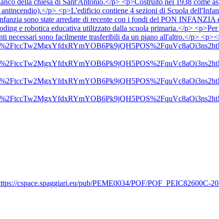
o della chiesa di Sant'Antonio.</p> <p>Costruito nel 1938 come asilo 
antincendio).</p> <p>L'edificio contiene 4 sezioni di Scuola dell'Infanz
nfanzia sono state arredate di recente con i fondi del PON INFANZIA e so
ding e robotica educativa utilizzato dalla scuola primaria.</p> <p>Per l
ti necessari sono facilmente trasferibili da un piano all'altro.</p> <p
35.png&amp;rs=%2FtccTw2MgxYfdxRYmYOB6Pk9jQH5POS%2Fqu
31.png&amp;rs=%2FtccTw2MgxYfdxRYmYOB6Pk9jQH5POS%2Fqu
81.png&amp;rs=%2FtccTw2MgxYfdxRYmYOB6Pk9jQH5POS%2Fqu
83.png&amp;rs=%2FtccTw2MgxYfdxRYmYOB6Pk9jQH5POS%2Fqu
f="https://cspace.spaggiari.eu/pub/PEME0034/POF/POF_PEIC82600C-2