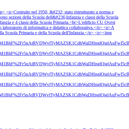
p>Costruito nel 1950, &#232; stato ristrutturato a norma e
ono sezioni della Scuola dell&#236;Infanzia e classi della Scuola
fanzia e 4 classi della Scuola Primaria.<br>L'edificio CU Ovest
laboratorio di informatica e didattica collaborativa.</p> <p>A
della Scuola Primaria e della Scuola dell'Infanzia.</p> <p><img
Vc8aOi3ns2htM1BhF%2Fr5nAtRVDWvfTyMAZSK1CdbWaDHnglQjg
Vc8aOi3ns2htM1BhF%2Fr5nAtRVDWvfTyMAZSK1CdbWaDHnglQjg
Vc8aOi3ns2htM1BhF%2Fr5nAtRVDWvfTyMAZSK1CdbWaDHnglQjg
Vc8aOi3ns2htM1BhF%2Fr5nAtRVDWvfTyMAZSK1CdbWaDHnglQjg
Vc8aOi3ns2htM1BhF%2Fr5nAtRVDWvfTyMAZSK1CdbWaDHnglQjg
Vc8aOi3ns2htM1BhF%2Fr5nAtRVDWvfTyMAZSK1CdbWaDHnglQjg