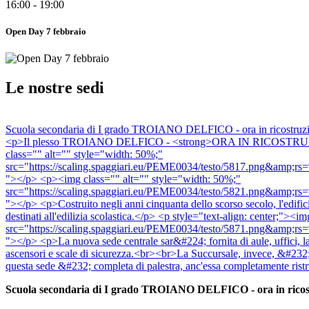
16:00 - 19:00
Open Day 7 febbraio
Le nostre sedi
Scuola secondaria di I grado TROIANO DELFICO - ora in ricostruzion
<p>Il plesso TROIANO DELFICO - <strong>ORA IN RICOSTRUZIONE</st
class="" alt="" style="width: 50%;"
src="https://scaling.spaggiari.eu/PEME0034/testo/58
"></p> <p><img class="" alt="" style="width: 50%;"
src="https://scaling.spaggiari.eu/PEME0034/testo/58
"></p> <p>Costruito negli anni cinquanta dello scorso secolo, l'edific
destinati all'edilizia scolastica.</p> <p style="text-align: center;">
src="https://scaling.spaggiari.eu/PEME0034/testo/58
"></p> <p>La nuova sede centrale sar&#224; fornita di aule, uffici, labor
ascensori e scale di sicurezza.<br><br>La Succursale, invece, &#232;
questa sede &#232; completa di palestra, anc'essa completamente 
Scuola secondaria di I grado TROIANO DELFICO - ora in ricostr