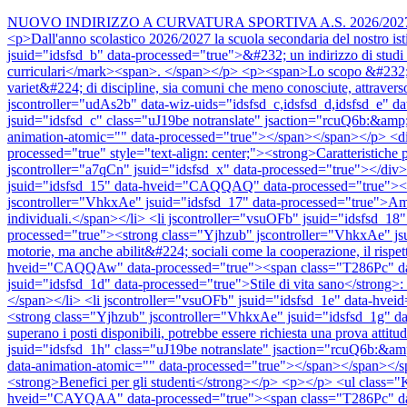
NUOVO INDIRIZZO A CURVATURA SPORTIVA A.S. 2026/202
<p>Dall'anno scolastico 2026/2027 la scuola secondaria del nostro
jsuid="idsfsd_b" data-processed="true">&#232; un indirizzo di studi p
curriculari</mark><span>. </span></p> <p><span>Lo scopo &#232; valor
variet&#224; di discipline, sia comuni che meno conosciute, attrave
jscontroller="udAs2b" data-wiz-uids="idsfsd_c,idsfsd_d,idsfsd_e
jsuid="idsfsd_c" class="uJ19be notranslate" jsaction="rcuQ6b:&amp
animation-atomic="" data-processed="true"></span></span></p> <div 
processed="true" style="text-align: center;"><strong>Caratteristiche
jscontroller="a7qCn" jsuid="idsfsd_x" data-processed="true"></di
jsuid="idsfsd_15" data-hveid="CAQQAQ" data-processed="true"><spa
jscontroller="VhkxAe" jsuid="idsfsd_17" data-processed="true">Ampia 
individuali.</span></li> <li jscontroller="vsuOFb" jsuid="idsfsd_
processed="true"><strong class="Yjhzub" jscontroller="VhkxAe" jsui
motorie, ma anche abilit&#224; sociali come la cooperazione, il rispet
hveid="CAQQAw" data-processed="true"><span class="T286Pc" data-
jsuid="idsfsd_1d" data-processed="true">Stile di vita sano</strong>: Il 
</span></li> <li jscontroller="vsuOFb" jsuid="idsfsd_1e" data-hve
<strong class="Yjhzub" jscontroller="VhkxAe" jsuid="idsfsd_1g" data-p
superano i posti disponibili, potrebbe essere richiesta una prova at
jsuid="idsfsd_1h" class="uJ19be notranslate" jsaction="rcuQ6b:&a
data-animation-atomic="" data-processed="true"></span></span></s
<strong>Benefici per gli studenti</strong></p> <p></p> <ul class
hveid="CAYQAA" data-processed="true"><span class="T286Pc" data-