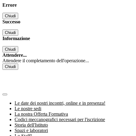
Errore
Chiudi
Successo
Chiudi
Informazione
Chiudi
Attendere...
Attendere il completamento dell'operazione...
Chiudi
Le date dei nostri incontri, online e in presenza!
Le nostre sedi
La nostra Offerta Formativa
Codici meccanografici necessari per l'iscrizione
Storia dell'Istituto
Spazi e laboratori
Lo Staff!