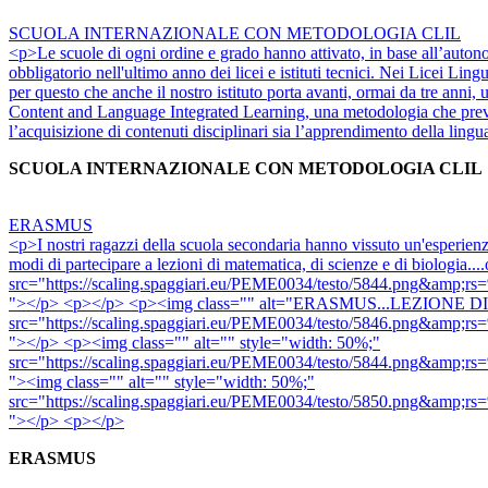
SCUOLA INTERNAZIONALE CON METODOLOGIA CLIL
<p>Le scuole di ogni ordine e grado hanno attivato, in base all’autonom
obbligatorio nell'ultimo anno dei licei e istituti tecnici. Nei Licei Ling
per questo che anche il nostro istituto porta avanti, ormai da tre ann
Content and Language Integrated Learning, una metodologia che preved
l’acquisizione di contenuti disciplinari sia l’apprendimento della ling
SCUOLA INTERNAZIONALE CON METODOLOGIA CLIL
ERASMUS
<p>I nostri ragazzi della scuola secondaria hanno vissuto un'esperie
modi di partecipare a lezioni di matematica, di scienze e di biologia
src="https://scaling.spaggiari.eu/PEME0034/testo/58
"></p> <p></p> <p><img class="" alt="ERASMUS...LEZIONE D
src="https://scaling.spaggiari.eu/PEME0034/testo/58
"></p> <p><img class="" alt="" style="width: 50%;"
src="https://scaling.spaggiari.eu/PEME0034/testo/58
"><img class="" alt="" style="width: 50%;"
src="https://scaling.spaggiari.eu/PEME0034/testo/58
"></p> <p></p>
ERASMUS