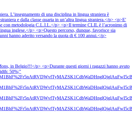
iera. L’insegnamento di una disciplina in lingua straniera è
a straniera e dalla classe quarta in un’altra lingua straniera.</p> <p>E'
glese con metodologia C.L.I.L.</p> <p>Il termine CLIL è l’acronimo di
lingua inglese.</p> <p>Questo percorso, dunque, favorisce sia
 alunni hanno aderito versando la quota di € 100 annui.</p>
Mons, in Belgio!!!</p> <p>Durante questi giorni i ragazzi hanno avuto
width: 50%;"
Vc8aOi3ns2htM1BhF%2Fr5nAtRVDWvfTyMAZSK1CdbWaDHnglQjg
Vc8aOi3ns2htM1BhF%2Fr5nAtRVDWvfTyMAZSK1CdbWaDHnglQjg
Vc8aOi3ns2htM1BhF%2Fr5nAtRVDWvfTyMAZSK1CdbWaDHnglQjg
Vc8aOi3ns2htM1BhF%2Fr5nAtRVDWvfTyMAZSK1CdbWaDHnglQjg