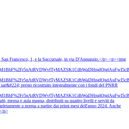
n Francesco, 1, e la Succursale, in via D'Annunzio.</p> <p><img
Vc8aOi3ns2htM1BhF%2Fr5nAtRVDWvfTyMAZSK1CdbWaDHnglQjg
Vc8aOi3ns2htM1BhF%2Fr5nAtRVDWvfTyMAZSK1CdbWaDHnglQjg
i, sar&#224; presto ricostruito integralmente con i fondi del PNRR
Vc8aOi3ns2htM1BhF%2Fr5nAtRVDWvfTyMAZSK1CdbWaDHnglQjg
ti, mensa e aula magna, distribuiti su quattro livelli e serviti da
mpletamente a norma a partire dai primi mesi dell'anno 2024. Anche
></p>