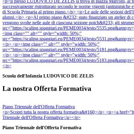
<p>Il plesso LUDOVICO DE ZELIS si trova in piazza Marconi, al fianc
successivamente ristrutturato secondo le norme vigenti (antisismiche e 
di Scuola Primaria al primo piano.</p> <p>Le aule delle sezioni dell'I
alunni.</p> <p>Al primo piano &#232; stato finanziato un atelier di co
vengono svolte nelle aule di ciascuna sezione poich&#233; gli strumen
src="https://scaling.spaggiari.eu/PEME0034/testo/55
<img class="" alt="" style="width: 50%;"
src="https://scaling.spaggiari.eu/PEME0034/testo/55
</p> <p><img class="" alt="" style="width: 50%;"
src="https://scaling.spaggiari.eu/PEME0034/testo/51
</p> <p><img class="" alt="" style="width: 50%;"
src="https://scaling.spaggiari.eu/PEME0034/testo/51
</p>
Scuola dell'Infanzia LUDOVICO DE ZELIS
La nostra Offerta Formativa
Piano Triennale dell'Offerta Formativa
<p>Scopri tutta la nostra offerta formativa&#160;</p> <p><a hre
Triennale dell'Offerta Formativa</a></p>
Piano Triennale dell'Offerta Formativa