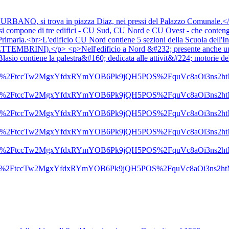
, si trova in piazza Diaz, nei pressi del Palazzo Comunale.</p> <
o si compone di tre edifici - CU Sud, CU Nord e CU Ovest - che conteng
rimaria.<br>L'edificio CU Nord contiene 5 sezioni della Scuola dell'In
o SETTEMBRINI).</p> <p>Nell'edificio a Nord &#232; presente anche un 
i Blasio contiene la palestra&#160; dedicata alle attivit&#224; motorie 
56.png&amp;rs=%2FtccTw2MgxYfdxRYmYOB6Pk9jQH5POS%2Fqu
57.png&amp;rs=%2FtccTw2MgxYfdxRYmYOB6Pk9jQH5POS%2Fqu
37.png&amp;rs=%2FtccTw2MgxYfdxRYmYOB6Pk9jQH5POS%2Fqu
99.png&amp;rs=%2FtccTw2MgxYfdxRYmYOB6Pk9jQH5POS%2Fqu
25.png&amp;rs=%2FtccTw2MgxYfdxRYmYOB6Pk9jQH5POS%2Fqu
11.png&amp;rs=%2FtccTw2MgxYfdxRYmYOB6Pk9jQH5POS%2Fqu