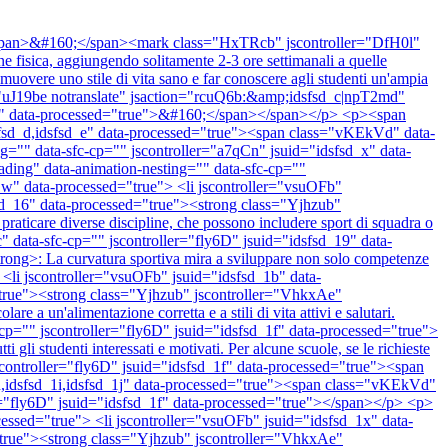
iva<span>&#160;</span><mark class="HxTRcb" jscontroller="DfH0l"
e fisica, aggiungendo solitamente 2-3 ore settimanali a quelle
overe uno stile di vita sano e far conoscere agli studenti un'ampia
ass="uJ19be notranslate" jsaction="rcuQ6b:&amp;idsfsd_c|npT2md"
="" data-processed="true">&#160;</span></span></p> <p><span
sfsd_d,idsfsd_e" data-processed="true"><span class="vKEkVd" data-
="" data-sfc-cp="" jscontroller="a7qCn" jsuid="idsfsd_x" data-
eading" data-animation-nesting="" data-sfc-cp=""
w" data-processed="true"> <li jscontroller="vsuOFb"
d_16" data-processed="true"><strong class="Yjhzub"
aticare diverse discipline, che possono includere sport di squadra o
data-sfc-cp="" jscontroller="fly6D" jsuid="idsfsd_19" data-
rong>: La curvatura sportiva mira a sviluppare non solo competenze
i> <li jscontroller="vsuOFb" jsuid="idsfsd_1b" data-
true"><strong class="Yjhzub" jscontroller="VhkxAe"
 a un'alimentazione corretta e a stili di vita attivi e salutari.
="" jscontroller="fly6D" jsuid="idsfsd_1f" data-processed="true">
i studenti interessati e motivati. Per alcune scuole, se le richieste
 jscontroller="fly6D" jsuid="idsfsd_1f" data-processed="true"><span
h,idsfsd_1i,idsfsd_1j" data-processed="true"><span class="vKEkVd"
="fly6D" jsuid="idsfsd_1f" data-processed="true"></span></p> <p>
sed="true"> <li jscontroller="vsuOFb" jsuid="idsfsd_1x" data-
true"><strong class="Yjhzub" jscontroller="VhkxAe"