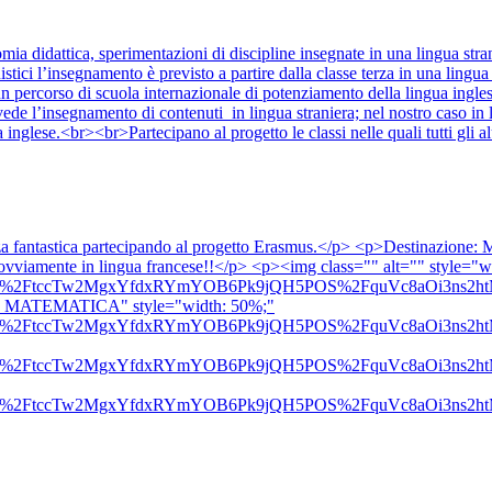
ia didattica, sperimentazioni di discipline insegnate in una lingua stran
uistici l’insegnamento è previsto a partire dalla classe terza in una lingu
i, un percorso di scuola internazionale di potenziamento della lingua in
e l’insegnamento di contenuti in lingua straniera; nel nostro caso in 
ua inglese.<br><br>Partecipano al progetto le classi nelle quali tutti gli
nza fantastica partecipando al progetto Erasmus.</p> <p>Destinazione: 
....ovviamente in lingua francese!!</p> <p><img class="" alt="" style="
44.png&amp;rs=%2FtccTw2MgxYfdxRYmYOB6Pk9jQH5POS%2Fqu
I MATEMATICA" style="width: 50%;"
46.png&amp;rs=%2FtccTw2MgxYfdxRYmYOB6Pk9jQH5POS%2Fqu
44.png&amp;rs=%2FtccTw2MgxYfdxRYmYOB6Pk9jQH5POS%2Fqu
50.png&amp;rs=%2FtccTw2MgxYfdxRYmYOB6Pk9jQH5POS%2Fqu