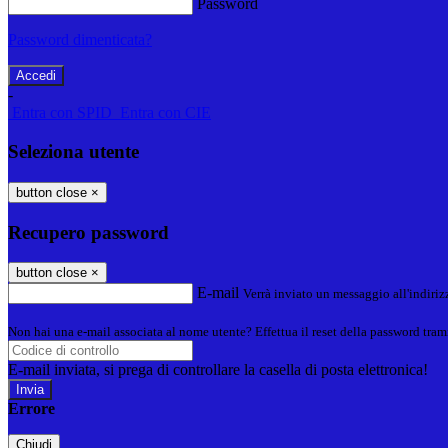
Password
Password dimenticata?
-
Entra con SPID
Entra con CIE
Seleziona utente
button close
×
Recupero password
button close
×
E-mail
Verrà inviato un messaggio all'indirizz
Non hai una e-mail associata al nome utente? Effettua il reset della password tram
E-mail inviata, si prega di controllare la casella di posta elettronica!
Errore
Chiudi