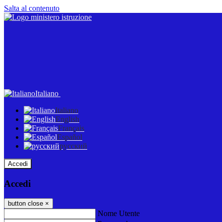
Salta al contenuto
Italiano
Italiano
English
Français
Español
русский
Accedi
Accedi
button close
×
Nome Utente