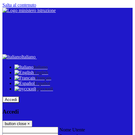
Salta al contenuto
Italiano
Italiano
English
Français
Español
русский
Accedi
Accedi
button close
×
Nome Utente