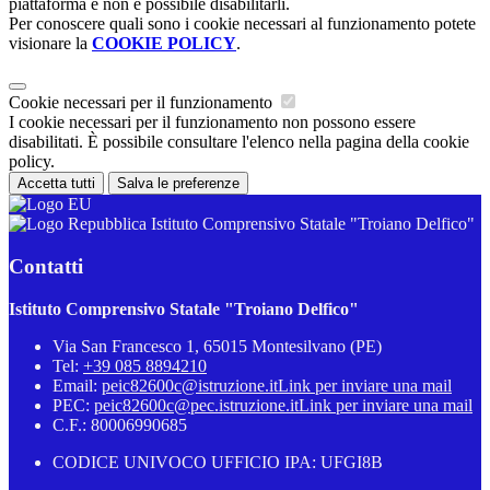
piattaforma e non è possibile disabilitarli.
Per conoscere quali sono i cookie necessari al funzionamento potete
visionare la
COOKIE POLICY
.
Cookie necessari per il funzionamento
I cookie necessari per il funzionamento non possono essere
disabilitati. È possibile consultare l'elenco nella pagina della cookie
policy.
Accetta tutti
Salva le preferenze
Istituto Comprensivo Statale "Troiano Delfico"
Contatti
Istituto Comprensivo Statale "Troiano Delfico"
Via San Francesco 1, 65015 Montesilvano (PE)
Tel:
+39 085 8894210
Email:
peic82600c@istruzione.it
Link per inviare una mail
PEC:
peic82600c@pec.istruzione.it
Link per inviare una mail
C.F.: 80006990685
CODICE UNIVOCO UFFICIO IPA: UFGI8B