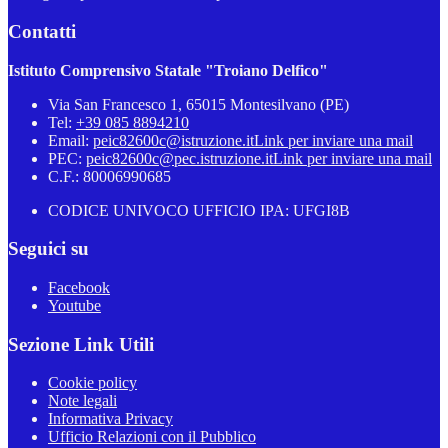
Contatti
Istituto Comprensivo Statale "Troiano Delfico"
Via San Francesco 1, 65015 Montesilvano (PE)
Tel:
+39 085 8894210
Email:
peic82600c@istruzione.it
Link per inviare una mail
PEC:
peic82600c@pec.istruzione.it
Link per inviare una mail
C.F.: 80006990685
CODICE UNIVOCO UFFICIO IPA: UFGI8B
Seguici su
Facebook
Youtube
Sezione Link Utili
Cookie policy
Note legali
Informativa Privacy
Ufficio Relazioni con il Pubblico