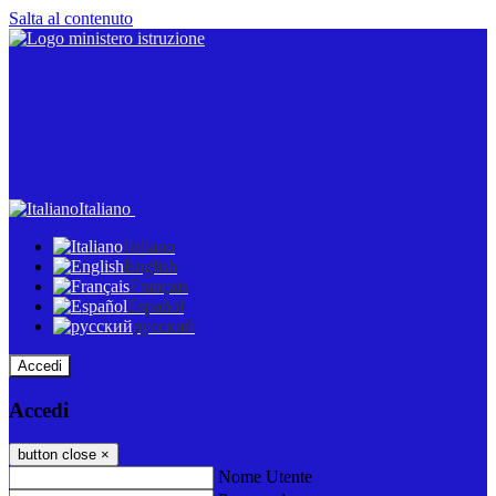
Salta al contenuto
Italiano
Italiano
English
Français
Español
русский
Accedi
Accedi
button close
×
Nome Utente