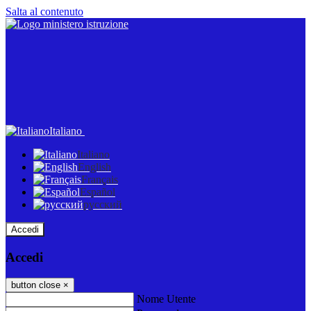
Salta al contenuto
Italiano
Italiano
English
Français
Español
русский
Accedi
Accedi
button close
×
Nome Utente