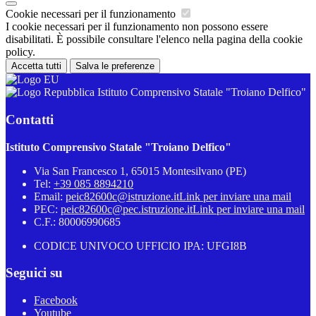
Cookie necessari per il funzionamento
I cookie necessari per il funzionamento non possono essere
disabilitati. È possibile consultare l'elenco nella pagina della cookie
policy.
Accetta tutti
Salva le preferenze
Istituto Comprensivo Statale "Troiano Delfico"
Contatti
Istituto Comprensivo Statale "Troiano Delfico"
Via San Francesco 1, 65015 Montesilvano (PE)
Tel:
+39 085 8894210
Email:
peic82600c@istruzione.it
Link per inviare una mail
PEC:
peic82600c@pec.istruzione.it
Link per inviare una mail
C.F.: 80006990685
CODICE UNIVOCO UFFICIO IPA: UFGI8B
Seguici su
Facebook
Youtube