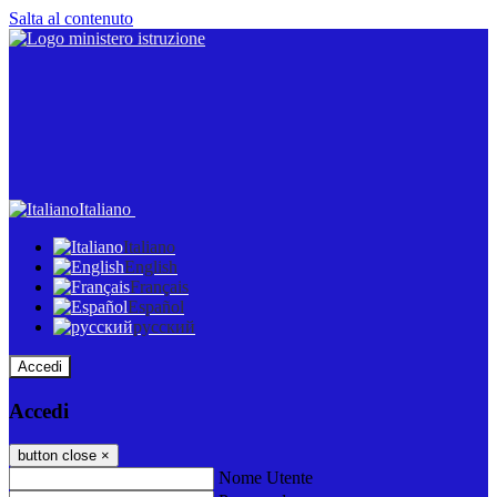
Salta al contenuto
Italiano
Italiano
English
Français
Español
русский
Accedi
Accedi
button close
×
Nome Utente