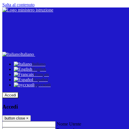
Salta al contenuto
Italiano
Italiano
English
Français
Español
русский
Accedi
Accedi
button close
×
Nome Utente