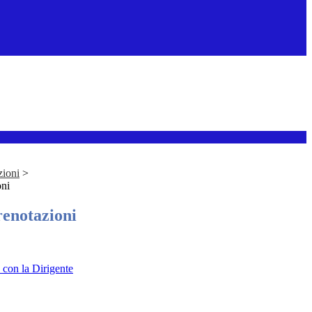
zioni
>
oni
renotazioni
 con la Dirigente