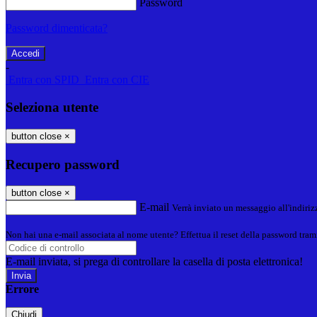
Password
Password dimenticata?
-
Entra con SPID
Entra con CIE
Seleziona utente
button close
×
Recupero password
button close
×
E-mail
Verrà inviato un messaggio all'indirizz
Non hai una e-mail associata al nome utente? Effettua il reset della password tram
E-mail inviata, si prega di controllare la casella di posta elettronica!
Errore
Chiudi