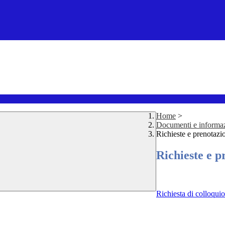
Home
>
Documenti e informa
Richieste e prenotazi
Richieste e p
Richiesta di colloquio