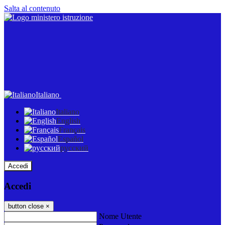
Salta al contenuto
Italiano
Italiano
English
Français
Español
русский
Accedi
Accedi
button close
×
Nome Utente