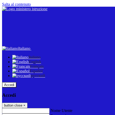
Salta al contenuto
Italiano
Italiano
English
Français
Español
русский
Accedi
Accedi
button close
×
Nome Utente