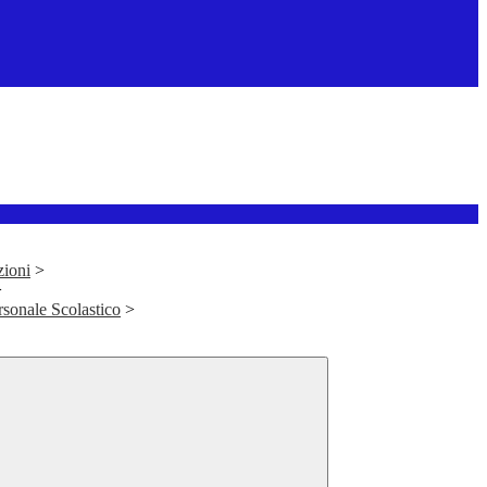
zioni
>
>
rsonale Scolastico
>