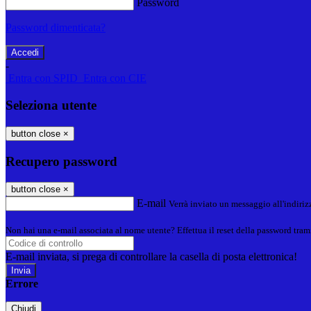
Password
Password dimenticata?
-
Entra con SPID
Entra con CIE
Seleziona utente
button close
×
Recupero password
button close
×
E-mail
Verrà inviato un messaggio all'indirizz
Non hai una e-mail associata al nome utente? Effettua il reset della password tram
E-mail inviata, si prega di controllare la casella di posta elettronica!
Errore
Chiudi