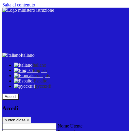
Salta al contenuto
Italiano
Italiano
English
Français
Español
русский
Accedi
Accedi
button close
×
Nome Utente