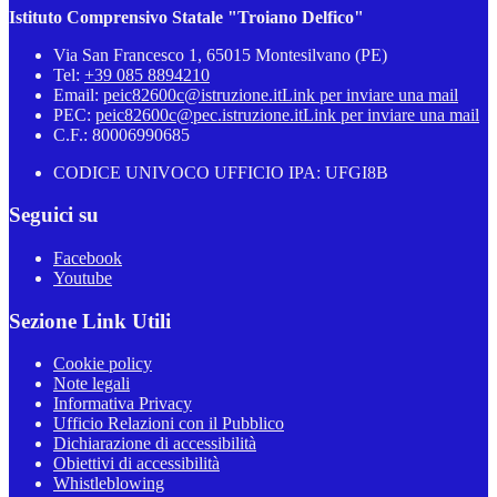
Istituto Comprensivo Statale "Troiano Delfico"
Via San Francesco 1, 65015 Montesilvano (PE)
Tel:
+39 085 8894210
Email:
peic82600c@istruzione.it
Link per inviare una mail
PEC:
peic82600c@pec.istruzione.it
Link per inviare una mail
C.F.: 80006990685
CODICE UNIVOCO UFFICIO IPA: UFGI8B
Seguici su
Facebook
Youtube
Sezione Link Utili
Cookie policy
Note legali
Informativa Privacy
Ufficio Relazioni con il Pubblico
Dichiarazione di accessibilità
Obiettivi di accessibilità
Whistleblowing