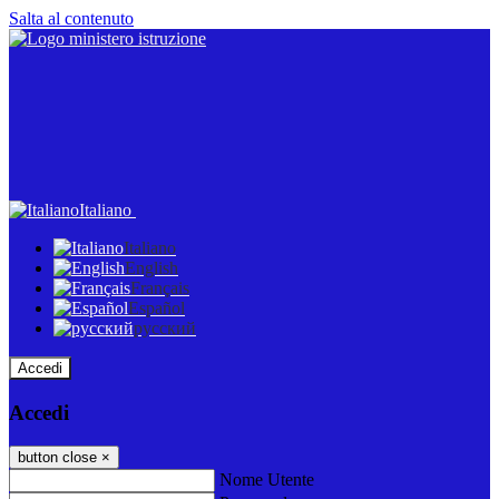
Salta al contenuto
Italiano
Italiano
English
Français
Español
русский
Accedi
Accedi
button close
×
Nome Utente