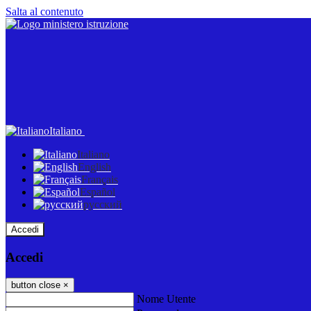
Salta al contenuto
Italiano
Italiano
English
Français
Español
русский
Accedi
Accedi
button close
×
Nome Utente