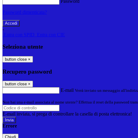
Password
Password dimenticata?
-
Entra con SPID
Entra con CIE
Seleziona utente
button close
×
Recupero password
button close
×
E-mail
Verrà inviato un messaggio all'indirizz
Non hai una e-mail associata al nome utente? Effettua il reset della password tram
E-mail inviata, si prega di controllare la casella di posta elettronica!
Errore
Chiudi