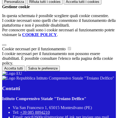
Personalizza
Rifiuta tutti
i cookies
Accetta tutti
i cookies
Gestione cookie
In questa schermata è possibile scegliere quali cookie consentire.
I cookie necessari sono quelli che consentono il funzionamento della
piattaforma e non è possibile disabilitarli.
Per conoscere quali sono i cookie necessari al funzionamento potete
visionare la
COOKIE POLICY
.
Cookie necessari per il funzionamento
I cookie necessari per il funzionamento non possono essere
disabilitati. È possibile consultare l'elenco nella pagina della cookie
policy.
Accetta tutti
Salva le preferenze
Istituto Comprensivo Statale "Troiano Delfico"
Contatti
Istituto Comprensivo Statale "Troiano Delfico"
Via San Francesco 1, 65015 Montesilvano (PE)
Tel:
+39 085 8894210
Email:
peic82600c@istruzione.it
Link per inviare una mail