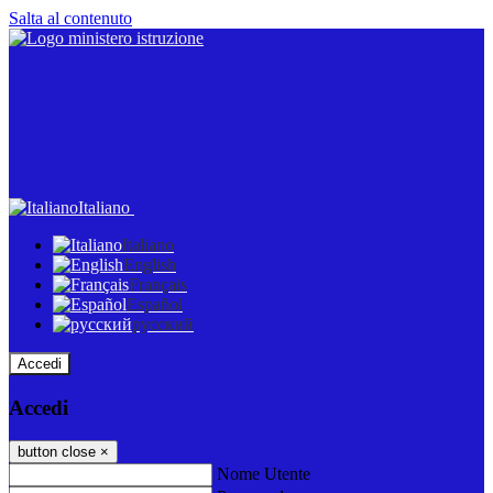
Salta al contenuto
Italiano
Italiano
English
Français
Español
русский
Accedi
Accedi
button close
×
Nome Utente