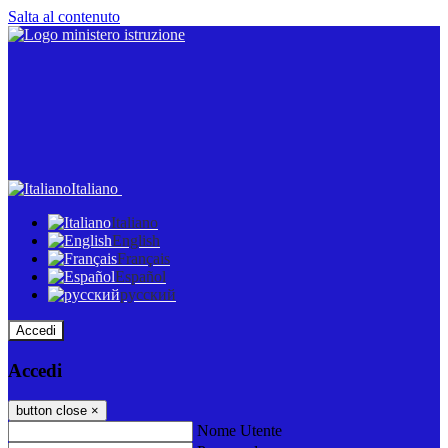
Salta al contenuto
Italiano
Italiano
English
Français
Español
русский
Accedi
Accedi
button close
×
Nome Utente