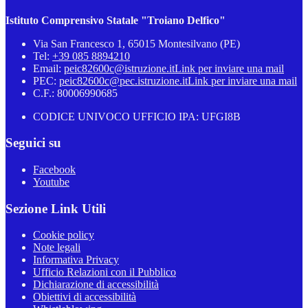
Istituto Comprensivo Statale "Troiano Delfico"
Via San Francesco 1, 65015 Montesilvano (PE)
Tel:
+39 085 8894210
Email:
peic82600c@istruzione.it
Link per inviare una mail
PEC:
peic82600c@pec.istruzione.it
Link per inviare una mail
C.F.: 80006990685
CODICE UNIVOCO UFFICIO IPA: UFGI8B
Seguici su
Facebook
Youtube
Sezione Link Utili
Cookie policy
Note legali
Informativa Privacy
Ufficio Relazioni con il Pubblico
Dichiarazione di accessibilità
Obiettivi di accessibilità