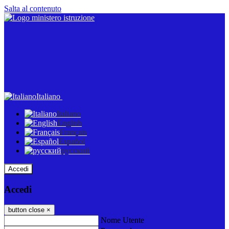
Salta al contenuto
Italiano
Italiano
English
Français
Español
русский
Accedi
Accedi
button close
×
Nome Utente