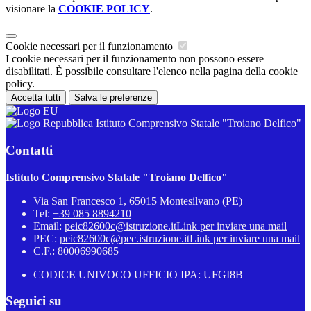
visionare la
COOKIE POLICY
.
Cookie necessari per il funzionamento
I cookie necessari per il funzionamento non possono essere
disabilitati. È possibile consultare l'elenco nella pagina della cookie
policy.
Accetta tutti
Salva le preferenze
Istituto Comprensivo Statale "Troiano Delfico"
Contatti
Istituto Comprensivo Statale "Troiano Delfico"
Via San Francesco 1, 65015 Montesilvano (PE)
Tel:
+39 085 8894210
Email:
peic82600c@istruzione.it
Link per inviare una mail
PEC:
peic82600c@pec.istruzione.it
Link per inviare una mail
C.F.: 80006990685
CODICE UNIVOCO UFFICIO IPA: UFGI8B
Seguici su