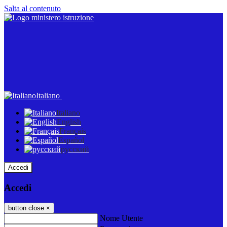
Salta al contenuto
Italiano
Italiano
English
Français
Español
русский
Accedi
Accedi
button close
×
Nome Utente