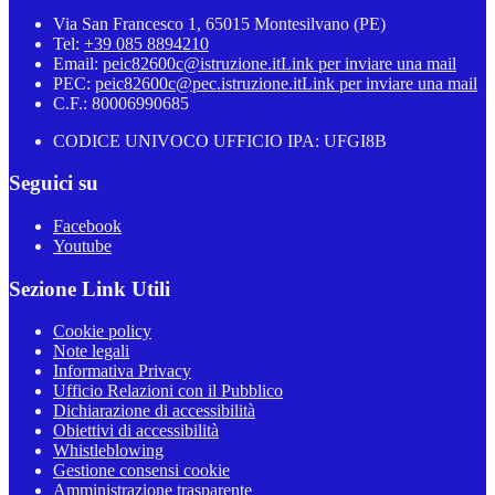
Via San Francesco 1, 65015 Montesilvano (PE)
Tel:
+39 085 8894210
Email:
peic82600c@istruzione.it
Link per inviare una mail
PEC:
peic82600c@pec.istruzione.it
Link per inviare una mail
C.F.: 80006990685
CODICE UNIVOCO UFFICIO IPA: UFGI8B
Seguici su
Facebook
Youtube
Sezione Link Utili
Cookie policy
Note legali
Informativa Privacy
Ufficio Relazioni con il Pubblico
Dichiarazione di accessibilità
Obiettivi di accessibilità
Whistleblowing
Gestione consensi cookie
Amministrazione trasparente