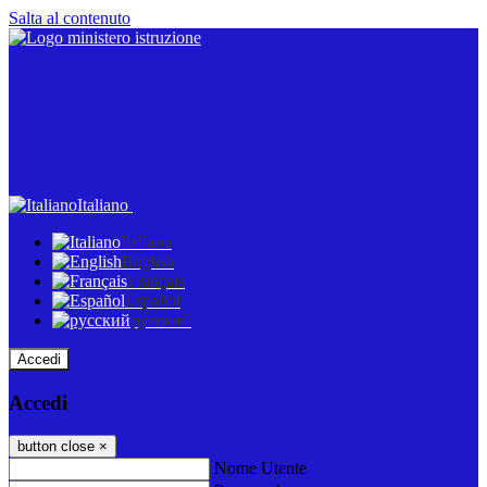
Salta al contenuto
Italiano
Italiano
English
Français
Español
русский
Accedi
Accedi
button close
×
Nome Utente