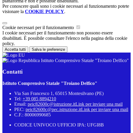
piattaforma e non è possibile disabilitarli.
Per conoscere quali sono i cookie necessari al funzionamento potete
visionare la
COOKIE POLICY
.
Cookie necessari per il funzionamento
I cookie necessari per il funzionamento non possono essere
disabilitati. È possibile consultare l'elenco nella pagina della cookie
policy.
Accetta tutti
Salva le preferenze
Istituto Comprensivo Statale "Troiano Delfico"
Contatti
Istituto Comprensivo Statale "Troiano Delfico"
Via San Francesco 1, 65015 Montesilvano (PE)
Tel:
+39 085 8894210
Email:
peic82600c@istruzione.it
Link per inviare una mail
PEC:
peic82600c@pec.istruzione.it
Link per inviare una mail
C.F.: 80006990685
CODICE UNIVOCO UFFICIO IPA: UFGI8B