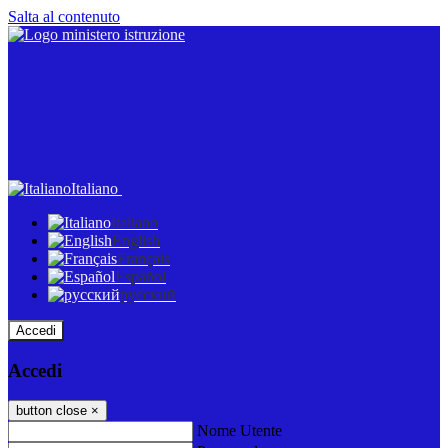
Salta al contenuto
Italiano
Italiano
English
Français
Español
русский
Accedi
Accedi
button close
×
Nome Utente