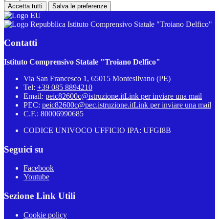
Accetta tutti
Salva le preferenze
Istituto Comprensivo Statale "Troiano Delfico"
Contatti
Istituto Comprensivo Statale "Troiano Delfico"
Via San Francesco 1, 65015 Montesilvano (PE)
Tel:
+39 085 8894210
Email:
peic82600c@istruzione.it
Link per inviare una mail
PEC:
peic82600c@pec.istruzione.it
Link per inviare una mail
C.F.: 80006990685
CODICE UNIVOCO UFFICIO IPA: UFGI8B
Seguici su
Facebook
Youtube
Sezione Link Utili
Cookie policy