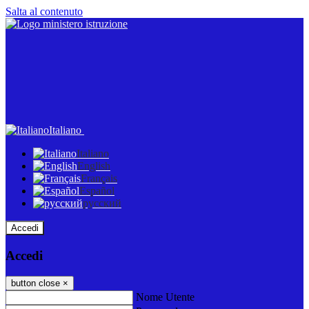
Salta al contenuto
Italiano
Italiano
English
Français
Español
русский
Accedi
Accedi
button close
×
Nome Utente