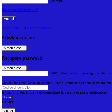
Password
Password dimenticata?
-
Entra con SPID
Entra con CIE
Seleziona utente
button close
×
Recupero password
button close
×
E-mail
Verrà inviato un messaggio all'indirizz
Non hai una e-mail associata al nome utente? Effettua il reset della password tram
E-mail inviata, si prega di controllare la casella di posta elettronica!
Errore
Chiudi