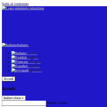
Salta al contenuto
Italiano
Italiano
English
Français
Español
русский
Accedi
Accedi
button close
×
Nome Utente