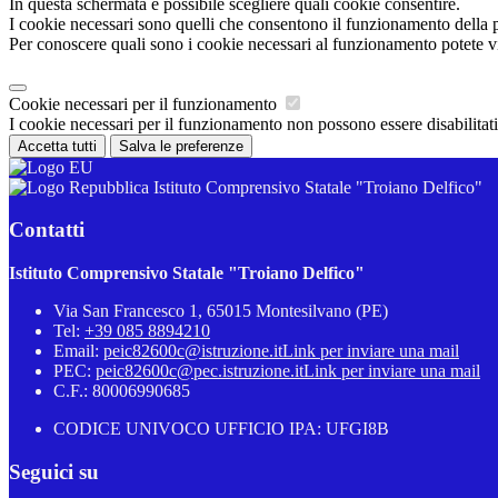
In questa schermata è possibile scegliere quali cookie consentire.
I cookie necessari sono quelli che consentono il funzionamento della pi
Per conoscere quali sono i cookie necessari al funzionamento potete v
Cookie necessari per il funzionamento
I cookie necessari per il funzionamento non possono essere disabilitati.
Accetta tutti
Salva le preferenze
Istituto Comprensivo Statale "Troiano Delfico"
Contatti
Istituto Comprensivo Statale "Troiano Delfico"
Via San Francesco 1, 65015 Montesilvano (PE)
Tel:
+39 085 8894210
Email:
peic82600c@istruzione.it
Link per inviare una mail
PEC:
peic82600c@pec.istruzione.it
Link per inviare una mail
C.F.: 80006990685
CODICE UNIVOCO UFFICIO IPA: UFGI8B
Seguici su