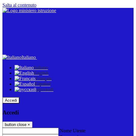
Salta al contenuto
Italiano
Italiano
English
Français
Español
русский
Accedi
Accedi
button close
×
Nome Utente