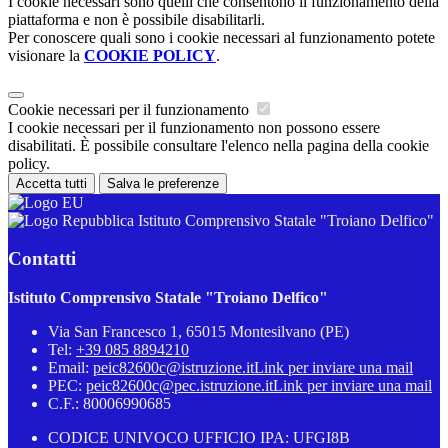
I cookie necessari sono quelli che consentono il funzionamento della
piattaforma e non è possibile disabilitarli.
Per conoscere quali sono i cookie necessari al funzionamento potete
visionare la
COOKIE POLICY
.
Cookie necessari per il funzionamento
I cookie necessari per il funzionamento non possono essere
disabilitati. È possibile consultare l'elenco nella pagina della cookie
policy.
Accetta tutti
Salva le preferenze
Istituto Comprensivo Statale "Troiano Delfico"
Contatti
Istituto Comprensivo Statale "Troiano Delfico"
Via San Francesco 1, 65015 Montesilvano (PE)
Tel:
+39 085 8894210
Email:
peic82600c@istruzione.it
Link per inviare una mail
PEC:
peic82600c@pec.istruzione.it
Link per inviare una mail
C.F.: 80006990685
CODICE UNIVOCO UFFICIO IPA: UFGI8B