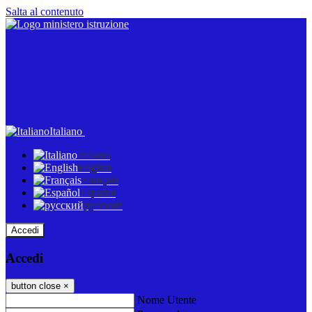
Salta al contenuto
Italiano
Italiano
English
Français
Español
русский
Accedi
Accedi
button close
×
Nome Utente