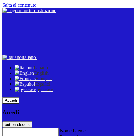
Salta al contenuto
Italiano
Italiano
English
Français
Español
русский
Accedi
Accedi
button close
×
Nome Utente