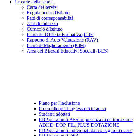
Le carte della scuola
Carta dei servizi
Regolamento d'istituto
Patti di corresponsabilità
Atto di indirizzo
Curricolo d'Istituto
Piano dell'Offerta Formativa (POF)
Rapporto di Auto Valutazione (RAV)
Piano di Miglioramento (PdM)
Area dei Bisogni Educativi Speciali (BES)
Piano per l'inclusione
Protocollo per l'ingresso di terapisti
Studenti adottati
PDP per alunni BES in presenza di certificazione
ADHD, DOP, FIL, PLUS DOTAZIONE
PDP per alunni individuati dal consiglio di classe
PDP per alunni DSA