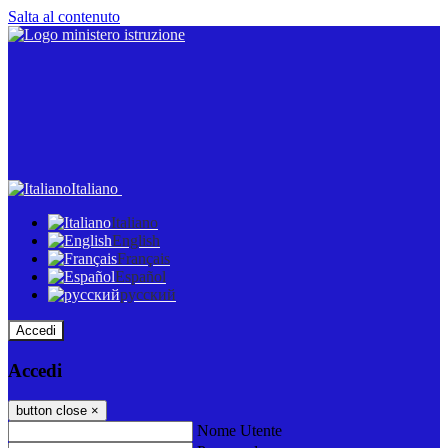
Salta al contenuto
Italiano
Italiano
English
Français
Español
русский
Accedi
Accedi
button close
×
Nome Utente