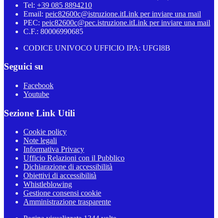
Tel:
+39 085 8894210
Email:
peic82600c@istruzione.it
Link per inviare una mail
PEC:
peic82600c@pec.istruzione.it
Link per inviare una mail
C.F.: 80006990685
CODICE UNIVOCO UFFICIO IPA: UFGI8B
Seguici su
Facebook
Youtube
Sezione Link Utili
Cookie policy
Note legali
Informativa Privacy
Ufficio Relazioni con il Pubblico
Dichiarazione di accessibilità
Obiettivi di accessibilità
Whistleblowing
Gestione consensi cookie
Amministrazione trasparente