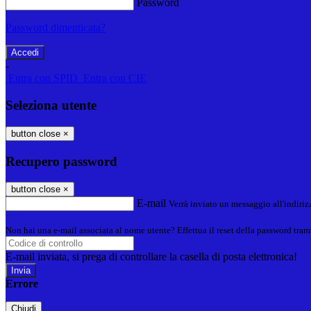
Password
Password dimenticata?
-
Entra con SPID
Entra con CIE
Seleziona utente
button close
×
Recupero password
button close
×
E-mail
Verrà inviato un messaggio all'indirizz
Non hai una e-mail associata al nome utente? Effettua il reset della password tram
E-mail inviata, si prega di controllare la casella di posta elettronica!
Errore
Chiudi