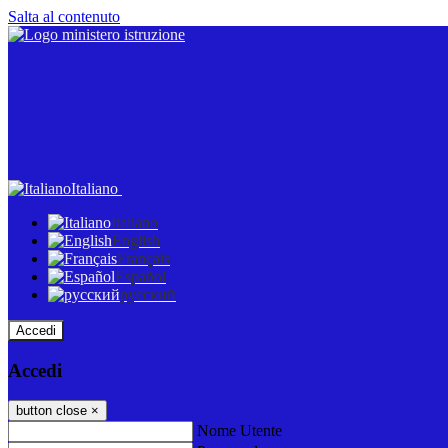
Salta al contenuto
Italiano
Italiano
English
Français
Español
русский
Accedi
Accedi
button close
×
Nome Utente