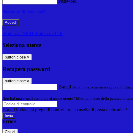
Password
Password dimenticata?
-
Entra con SPID
Entra con CIE
Seleziona utente
button close
×
Recupero password
button close
×
E-mail
Verrà inviato un messaggio all'indirizz
Non hai una e-mail associata al nome utente? Effettua il reset della password tram
E-mail inviata, si prega di controllare la casella di posta elettronica!
Errore
Chiudi