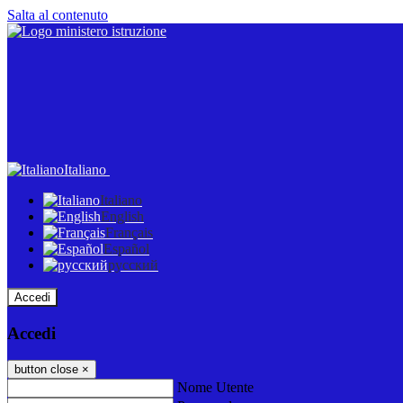
Salta al contenuto
Italiano
Italiano
English
Français
Español
русский
Accedi
Accedi
button close
×
Nome Utente