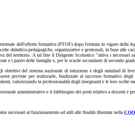
ennale dell'offerta formativa (PTOF) dopo l'entrata in vigore della legg
elte didattico-pedagogiche, organizzative e gestionali, in base alle carat
el territorio. A tal fine il Dirigente Scolastico "attiva i necessari rappo
oste e i pareri delle famiglie e, per le scuole secondarie di secondo grado
i obiettivi del sistema nazionale di istruzione e degli standard di livell
risorse previste per realizzarle, finalizzate al successo formativo degli 
studenti, valorizzando la professionalità degli insegnanti e le loro scelte 
l personale amministrativo e il fabbisogno dei posti relativo a docenti e p
kie necessari al funzionamento ed utili alle finalità illustrate nella
COO