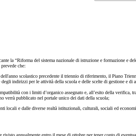
nte la “Riforma del sistema nazionale di istruzione e formazione e delega
 prevede che:
 dell'anno scolastico precedente il triennio di riferimento, il Piano Trien
degli indirizzi per le attività della scuola e delle scelte di gestione e di
ompatibilità con i limiti d’organico assegnato e, all’esito della verifi
ano verrà pubblicato nel portale unico dei dati della scuola;
cali e dalle diverse realtà istituzionali, culturali, sociali ed economi
re rivisto annualmente entro il mese di ottobre per tener conto di eventu