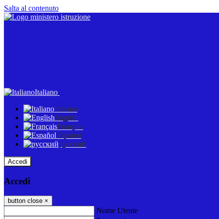
Salta al contenuto
Italiano
Italiano
English
Français
Español
русский
Accedi
Accedi
button close
×
Nome Utente