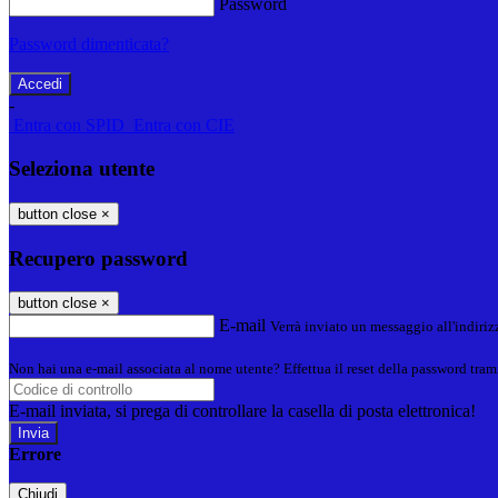
Password
Password dimenticata?
-
Entra con SPID
Entra con CIE
Seleziona utente
button close
×
Recupero password
button close
×
E-mail
Verrà inviato un messaggio all'indirizz
Non hai una e-mail associata al nome utente? Effettua il reset della password tram
E-mail inviata, si prega di controllare la casella di posta elettronica!
Errore
Chiudi