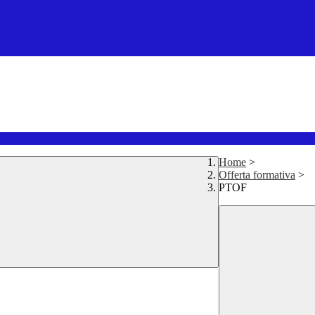
Home
>
Offerta formativa
>
PTOF