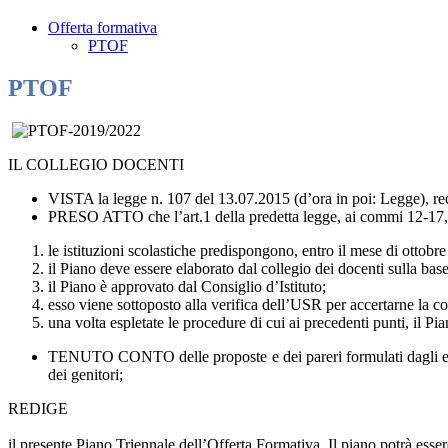
Offerta formativa
PTOF
PTOF
IL COLLEGIO DOCENTI
VISTA la legge n. 107 del 13.07.2015 (d’ora in poi: Legge), reca
PRESO ATTO che l’art.1 della predetta legge, ai commi 12-17,
le istituzioni scolastiche predispongono, entro il mese di ottobre
il Piano deve essere elaborato dal collegio dei docenti sulla base 
il Piano è approvato dal Consiglio d’Istituto;
esso viene sottoposto alla verifica dell’USR per accertarne la c
una volta espletate le procedure di cui ai precedenti punti, il Pi
TENUTO CONTO delle proposte e dei pareri formulati dagli enti lo
dei genitori;
REDIGE
il presente Piano Triennale dell’Offerta Formativa. Il piano potrà esse