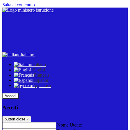
Salta al contenuto
Italiano
Italiano
English
Français
Español
русский
Accedi
Accedi
button close
×
Nome Utente