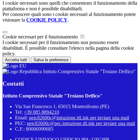
I cookie necessari sono quelli che consentono il funzionamento della
piattaforma e non è possibile disabilitarli.
Per conoscere quali sono i cookie necessari al funzionamento potete
visionare la
COOKIE POLICY
.
Cookie necessari per il funzionamento
I cookie necessari per il funzionamento non possono essere
disabilitati. È possibile consultare l'elenco nella pagina della cookie
policy.
Accetta tutti
Salva le preferenze
Istituto Comprensivo Statale "Troiano Delfico"
Contatti
Istituto Comprensivo Statale "Troiano Delfico"
Via San Francesco 1, 65015 Montesilvano (PE)
Tel:
+39 085 8894210
Email:
peic82600c@istruzione.it
Link per inviare una mail
PEC:
peic82600c@pec.istruzione.it
Link per inviare una mail
C.F.: 80006990685
CODICE UNIVOCO UFFICIO IPA: UFGI8B