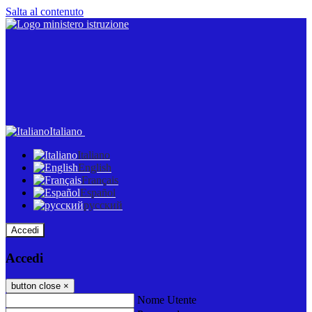
Salta al contenuto
Italiano
Italiano
English
Français
Español
русский
Accedi
Accedi
button close
×
Nome Utente