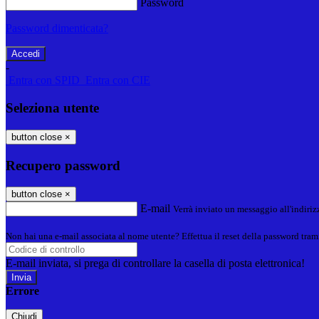
Password
Password dimenticata?
-
Entra con SPID
Entra con CIE
Seleziona utente
button close
×
Recupero password
button close
×
E-mail
Verrà inviato un messaggio all'indirizz
Non hai una e-mail associata al nome utente? Effettua il reset della password tram
E-mail inviata, si prega di controllare la casella di posta elettronica!
Errore
Chiudi