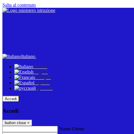
Salta al contenuto
Italiano
Italiano
English
Français
Español
русский
Accedi
Accedi
button close
×
Nome Utente