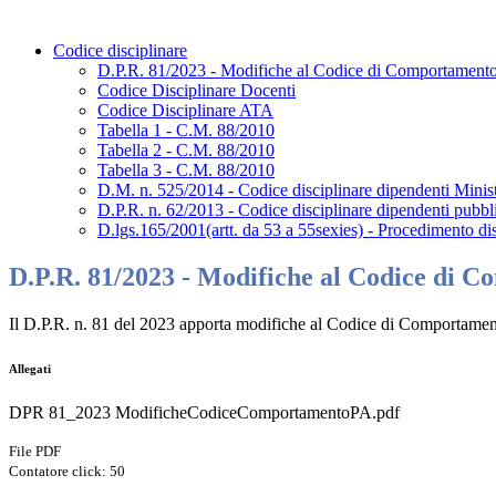
Codice disciplinare
D.P.R. 81/2023 - Modifiche al Codice di Comportamento
Codice Disciplinare Docenti
Codice Disciplinare ATA
Tabella 1 - C.M. 88/2010
Tabella 2 - C.M. 88/2010
Tabella 3 - C.M. 88/2010
D.M. n. 525/2014 - Codice disciplinare dipendenti Ministe
D.P.R. n. 62/2013 - Codice disciplinare dipendenti pubb
D.lgs.165/2001(artt. da 53 a 55sexies) - Procedimento dis
D.P.R. 81/2023 - Modifiche al Codice di 
Il D.P.R. n. 81 del 2023 apporta modifiche al Codice di Comportamen
Allegati
DPR 81_2023 ModificheCodiceComportamentoPA.pdf
File PDF
Contatore click: 50