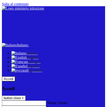
Salta al contenuto
Italiano
Italiano
English
Français
Español
русский
Accedi
Accedi
button close
×
Nome Utente