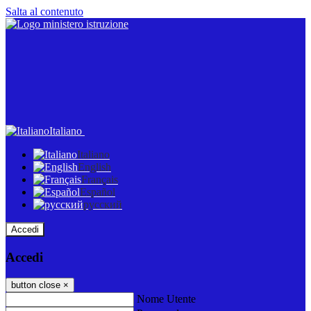
Salta al contenuto
Italiano
Italiano
English
Français
Español
русский
Accedi
Accedi
button close
×
Nome Utente